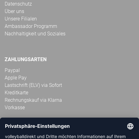
Datenschutz
Über uns
Unsere Filialen
Ambassador Programm
Nachhaltigkeit und Soziales
ZAHLUNGSARTEN
Paypal
Apple Pay
Lastschrift (ELV) via Sofort
Kreditkarte
Rechnungskauf via Klarna
Vorkasse
ABONNIERE JETZT DEN KOSTENLOSEN
VOLLEYBALLDIREKT-NEWSLETTER UND VERPASSE KEINE