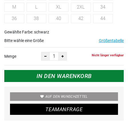
M
L
XL
2XL
34
36
38
40
42
44
Gewählte Farbe: schwarz
Bitte wähle eine Größe
Größentabelle
Nicht länger verfügbar
Menge
IN DEN WARENKORB
AUF DEN WUNSCHZETTEL
TEAMANFRAGE