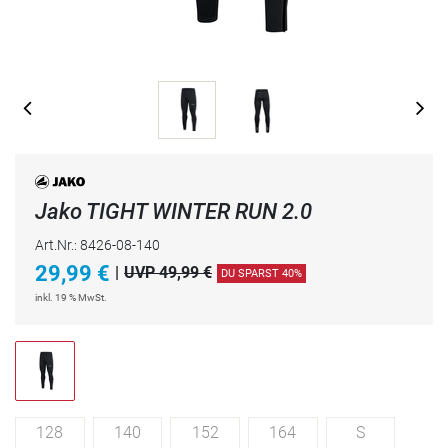
Jako TIGHT WINTER RUN 2.0
Art.Nr.: 8426-08-140
29,99
€
|
UVP 49,99 €
DU SPARST 40%
inkl. 19 % MwSt.
128
140
152
164
S