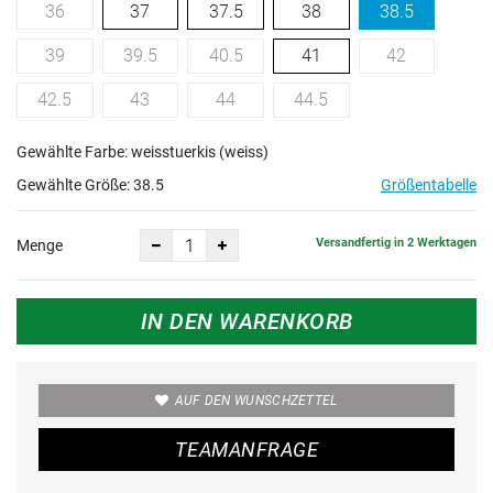
36
37
37.5
38
38.5
39
39.5
40.5
41
42
42.5
43
44
44.5
Gewählte Farbe: weisstuerkis (weiss)
Gewählte Größe:
38.5
Größentabelle
Versandfertig in 2 Werktagen
Menge
IN DEN WARENKORB
AUF DEN WUNSCHZETTEL
TEAMANFRAGE