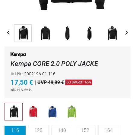
Kempa CORE 2.0 POLY JACKE
Art.Nr.: 2002196-01-116
17,50
€
|
UVP 49,99 €
DU SPARST 65%
inkl. 19 % MwSt.
116
128
140
152
164