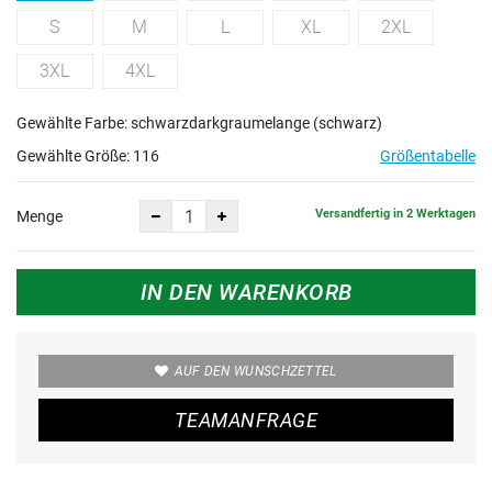
S
M
L
XL
2XL
3XL
4XL
Gewählte Farbe: schwarzdarkgraumelange (schwarz)
Gewählte Größe:
116
Größentabelle
Versandfertig in 2 Werktagen
Menge
IN DEN WARENKORB
AUF DEN WUNSCHZETTEL
TEAMANFRAGE