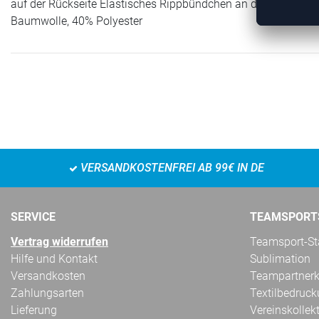
auf der Rückseite Elastisches Rippbündchen an den Ärmeln u
Baumwolle, 40% Polyester
VERSANDKOSTENFREI AB 99€ IN DE
SERVICE
TEAMSPORT
Vertrag widerrufen
Teamsport-Sta
Hilfe und Kontakt
Sublimation
Versandkosten
Teampartnerk
Zahlungsarten
Textilbedruc
Lieferung
Vereinskollek