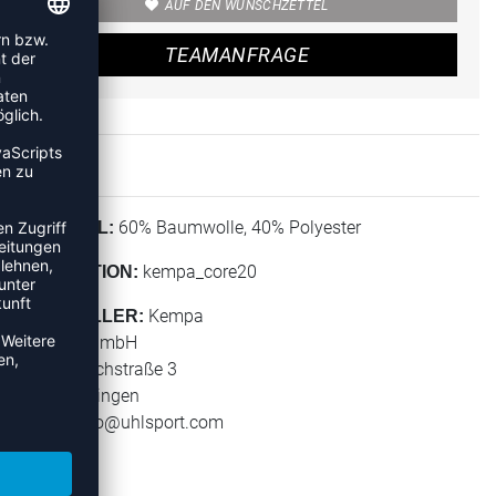
AUF DEN WUNSCHZETTEL
TEAMANFRAGE
60% Baumwolle, 40% Polyester
MATERIAL:
kempa_core20
KOLLEKTION:
Kempa
HERSTELLER:
Uhlsport GmbH
Klingenbachstraße 3
72336 Balingen
E-Mail:
info@uhlsport.com