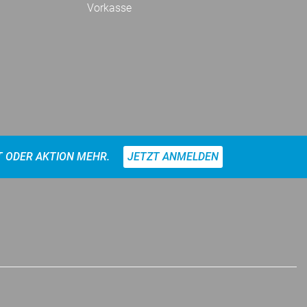
Vorkasse
T ODER AKTION MEHR.
JETZT ANMELDEN