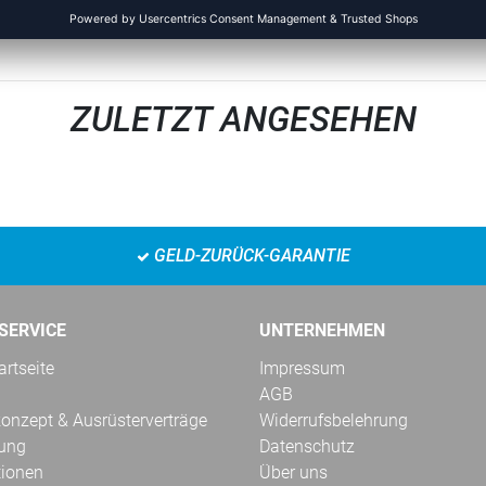
nd am Bund 7 Farben Erhältlich bis 2021 Material: 60%
ZULETZT ANGESEHEN
GELD-ZURÜCK-GARANTIE
SERVICE
UNTERNEHMEN
rtseite
Impressum
AGB
onzept & Ausrüsterverträge
Widerrufsbelehrung
kung
Datenschutz
tionen
Über uns