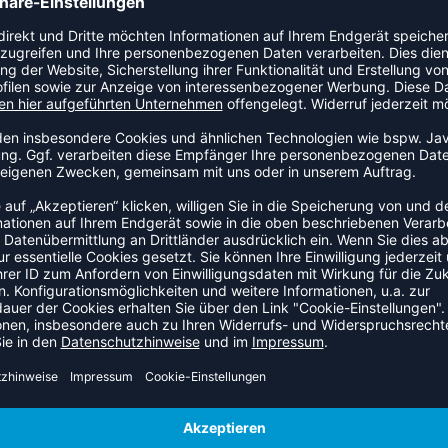
eitig einsetzbar. Egal ob beim Aufwärmen, im Training oder in
t mit Baumwoll Mischgewebe hält dich immer angenehm warm
en anderen Artikeln der Kempa Core 2.0 Linie kombinierbar.
sich aus durch qualitativ erstklassige Verarbeitung,
 Styles der Kempa Core 2.0 Linie sind erhältlich bis
aht am Kragen CORE 2.0-Aufdruck vorne und Kempa-Aufdruck