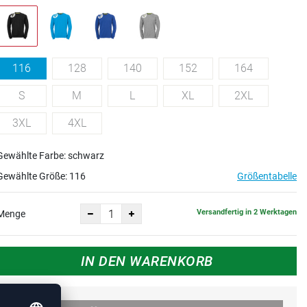
116
128
140
152
164
S
M
L
XL
2XL
3XL
4XL
Gewählte Farbe: schwarz
Gewählte Größe:
116
Größentabelle
Versandfertig in 2 Werktagen
Menge
IN DEN WARENKORB