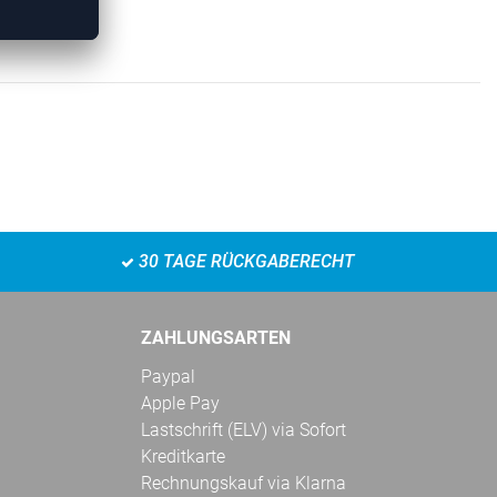
30 TAGE RÜCKGABERECHT
ZAHLUNGSARTEN
Paypal
Apple Pay
Lastschrift (ELV) via Sofort
Kreditkarte
Rechnungskauf via Klarna