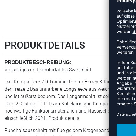
PRODUKTDETAILS
PRODUKTBESCHREIBUNG:
Vielseitiges und komfortables Sweatshirt
Das Kempa Core 2.0 Training Top für Herren & Kinder ist viels
der Freizeit: Das unifarbene Longsleeve aus weichem Swea
und ist äußerst bequem. Das Langarmshirt ist sehr gut mit all
Core 2.0 ist die TOP Team Kollektion von Kempa und zeichnet 
hochwertige Funktionsmaterialien und klassische Designs. Alle
einschließlich 2021. Produktdetails:
Rundhalsausschnitt mit fluo gelbem Kragenband Flatlock-N