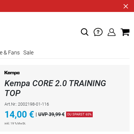
e & Fans
Sale
Kempa CORE 2.0 TRAINING
TOP
Art.Nr.: 2002198-01-116
14,00
€
|
UVP 39,99 €
DU SPARST 65%
inkl. 19 % MwSt.