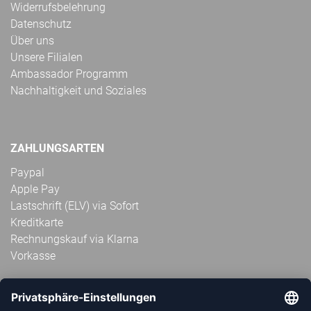
Widerrufsbelehrung
Datenschutz
Über uns
Unsere Filialen
Ambassador Programm
Nachhaltigkeit und Soziales
ZAHLUNGSARTEN
Paypal
Apple Pay
Lastschrift (ELV) via Sofort
Kreditkarte
Rechnungskauf via Klarna
Vorkasse
ABONNIERE JETZT DEN KOSTENLOSEN