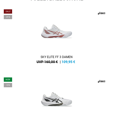
SALE
-31%
SKY ELITE FF 3 DAMEN
UVP 160,00 €
|
109,95
€
NEW
-13%