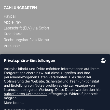
ZAHLUNGSARTEN
Paypal
Apple Pay
Lastschrift (ELV) via Sofort
Kreditkarte
Rechnungskauf via Klarna
Vorkasse
ABONNIERE JETZT DEN KOSTENLOSEN
VOLLEYBALLDIREKT-NEWSLETTER UND VERPASSE KEINE
NEUIGKEIT ODER AKTION MEHR.
JETZT ANMELDEN
FOLLOW US