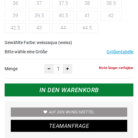
36
37
37.5
38
38.5
39
39.5
40.5
41
42
42.5
43
44
44.5
Gewählte Farbe: weissaqua (weiss)
Bitte wähle eine Größe
Größentabelle
Nicht länger verfügbar
Menge
IN DEN WARENKORB
AUF DEN WUNSCHZETTEL
TEAMANFRAGE