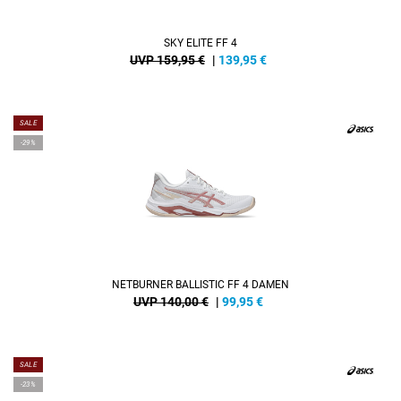
SKY ELITE FF 4
UVP 159,95 €
|
139,95
€
SALE
-29%
NETBURNER BALLISTIC FF 4 DAMEN
UVP 140,00 €
|
99,95
€
SALE
-23%