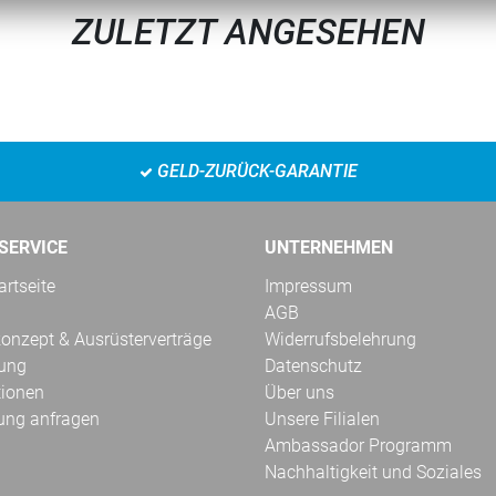
ZULETZT ANGESEHEN
GELD-ZURÜCK-GARANTIE
SERVICE
UNTERNEHMEN
rtseite
Impressum
AGB
onzept & Ausrüsterverträge
Widerrufsbelehrung
kung
Datenschutz
tionen
Über uns
ung anfragen
Unsere Filialen
Ambassador Programm
Nachhaltigkeit und Soziales