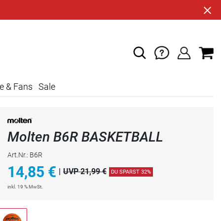
e & Fans
Sale
Molten B6R BASKETBALL
Art.Nr.: B6R
14,85
€
|
UVP 21,99 €
DU SPARST 32%
inkl. 19 % MwSt.