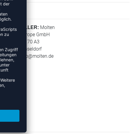
Molten
HERSTELLER:
Molten Europe GmbH
Wiesenstr. 70 A3
40549 Düsseldorf
E-Mail:
info@molten.de