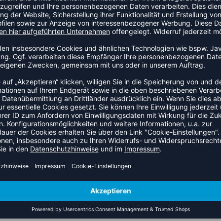
ch durch seine dämpfenden Eigenschaften und
e Spiele im Park oder auf dem Schulhof.
ÜCKGEWINNEND
 Ballkontrolle
nd Pässe
glebigkeit
er, die Wert auf Komfort und Langlebigkeit legen. Die
efühl, während die Energierückgewinnung kraftvolle
etball haben.