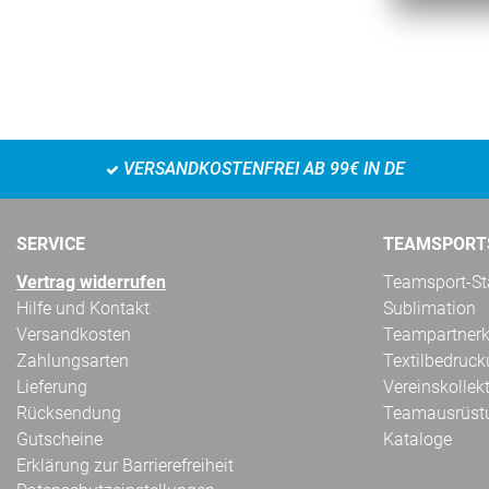
VERSANDKOSTENFREI AB 99€ IN DE
SERVICE
TEAMSPORT
Vertrag widerrufen
Teamsport-Sta
Hilfe und Kontakt
Sublimation
Versandkosten
Teampartnerk
Zahlungsarten
Textilbedruc
Lieferung
Vereinskollek
Rücksendung
Teamausrüst
Gutscheine
Kataloge
Erklärung zur Barrierefreiheit