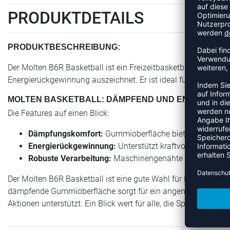
PRODUKTDETAILS
PRODUKTBESCHREIBUNG:
Der Molten B6R Basketball ist ein Freizeitbasketball, der si
Energierückgewinnung auszeichnet. Er ist ideal für entspannt
MOLTEN BASKETBALL: DÄMPFEND UND ENERGIER
Die Features auf einen Blick:
Dämpfungskomfort:
Gummioberfläche bietet angenehme
Energierückgewinnung:
Unterstützt kraftvolle Würfe u
Robuste Verarbeitung:
Maschinengenähte Nähte für Lan
Der Molten B6R Basketball ist eine gute Wahl für Freizeitspiel
dämpfende Gummioberfläche sorgt für ein angenehmes Spielg
Aktionen unterstützt. Ein Blick wert für alle, die Spaß am Bask