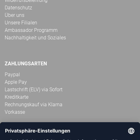
Widerrufsbelehrung
Datenschutz
Über uns
Unsere Filialen
Ambassador Programm
Nachhaltigkeit und Soziales
ZAHLUNGSARTEN
Paypal
Apple Pay
Lastschrift (ELV) via Sofort
Kreditkarte
Rechnungskauf via Klarna
Vorkasse
ABONNIERE JETZT DEN KOSTENLOSEN