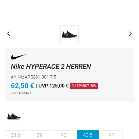
Nike HYPERACE 2 HERREN
Art.Nr.: AR5281-001-7.5
62,50
€
|
UVP 125,00 €
DU SPARST 50%
inkl. 19 % MwSt.
38.5
39
40
40.5
41