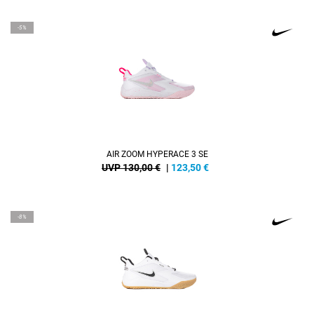
-5%
AIR ZOOM HYPERACE 3 SE
UVP 130,00 €
|
123,50
€
-8%