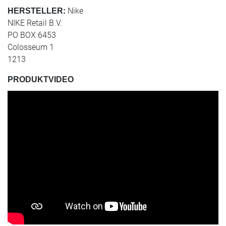
Nike
HERSTELLER:
NIKE Retail B.V.
PO BOX 6453
Colosseum 1
1213
PRODUKTVIDEO