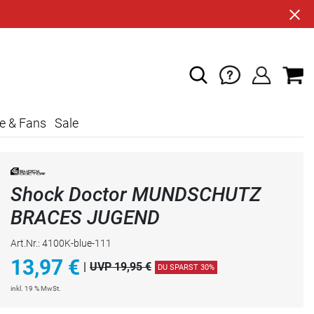
e & Fans
Sale
Shock Doctor MUNDSCHUTZ
BRACES JUGEND
Art.Nr.: 4100K-blue-111
13,97
€
|
UVP 19,95 €
DU SPARST 30%
inkl. 19 % MwSt.