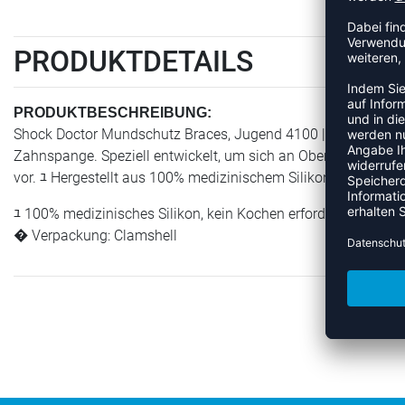
PRODUKTDETAILS
PRODUKTBESCHREIBUNG:
Shock Doctor Mundschutz Braces, Jugend 4100 | Braces Der B
Zahnspange. Speziell entwickelt, um sich an Oberkieferzahns
vor. ﾕ Hergestellt aus 100% medizinischem Silikon. � Passt
ﾕ 100% medizinisches Silikon, kein Kochen erforderlich ﾕ Sitz
� Verpackung: Clamshell