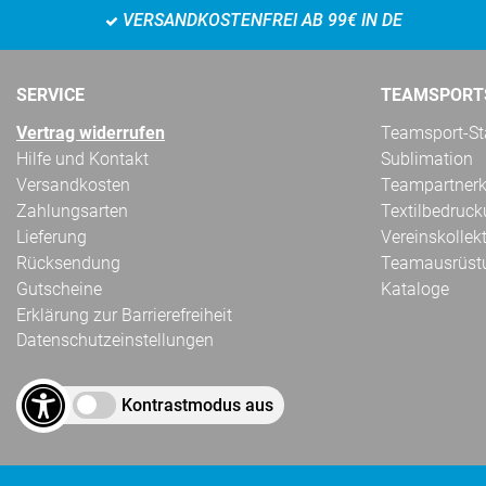
VERSANDKOSTENFREI AB 99€ IN DE
SERVICE
TEAMSPORT
Vertrag widerrufen
Teamsport-Sta
Hilfe und Kontakt
Sublimation
Versandkosten
Teampartnerk
Zahlungsarten
Textilbedruc
Lieferung
Vereinskollek
Rücksendung
Teamausrüst
Gutscheine
Kataloge
Erklärung zur Barrierefreiheit
Datenschutzeinstellungen
Kontrastmodus aus