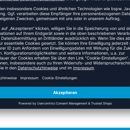
races Mundschutz bietet wichtigen Schutz für Athleten mit
pang anzupassen. Sitzt sofort perfekt und beugt Risswunden
 sich Ver�nderungen der Mundstruktur und der Z�hne an.
t sofort � Gr��e: Erwachsene (Alter 12+); Jugend (Alter 11-)
ZULETZT ANGESEHEN