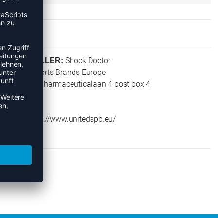
Shock Doctor
HERSTELLER:
United Sports Brands Europe
Janssen-Pharmaceuticalaan 4 post box 4
2440 Geel
Belgium
Web: https://www.unitedspb.eu/