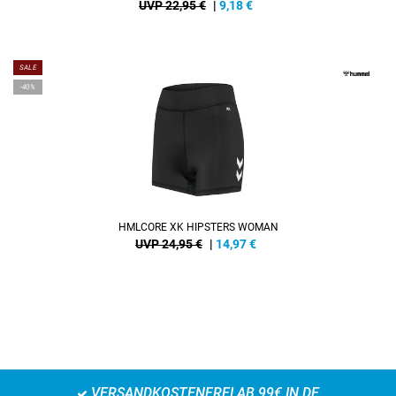
UVP 22,95 €
|
9,18
€
SALE
-40%
HMLCORE XK HIPSTERS WOMAN
UVP 24,95 €
|
14,97
€
VERSANDKOSTENFREI AB 99€ IN DE