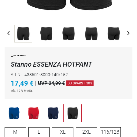
Stanno ESSENZA HOTPANT
Art.Nr.: 438601-8000-140/152
17,49
€
|
UVP 24,99 €
DU SPARST 30%
inkl. 19 % MwSt.
M
L
XL
2XL
116/128