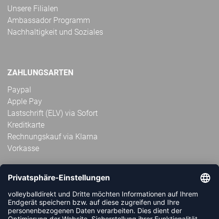
Unsere Filialen
Ambassador Programm
Nachhaltigkeit und Soziales
ZAHLUNGSARTEN
Paypal
Apple Pay
Lastschrift (ELV) via Sofort
Kreditkarte
Rechnungskauf via Klarna
Vorkasse
ABONNIERE JETZT DEN KOSTENLOSEN
VOLLEYBALLDIREKT-NEWSLETTER UND VERPASSE KEINE
NEUIGKEIT ODER AKTION MEHR.