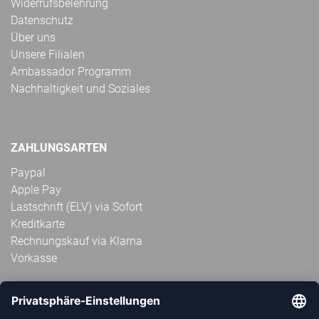
Widerrufsbelehrung
Datenschutz
Über uns
Unsere Filialen
Ambassador Programm
Nachhaltigkeit und Soziales
ZAHLUNGSARTEN
Paypal
Apple Pay
Lastschrift (ELV) via Sofort
Kreditkarte
Rechnungskauf via Klarna
Vorkasse
ABONNIERE JETZT DEN KOSTENLOSEN