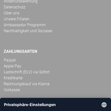
Widerrufsbelehrung
Datenschutz
Über uns
Unsere Filialen
Ambassador Programm
Nachhaltigkeit und Soziales
ZAHLUNGSARTEN
Paypal
Apple Pay
Lastschrift (ELV) via Sofort
Kreditkarte
Rechnungskauf via Klarna
Vorkasse
ABONNIERE JETZT DEN KOSTENLOSEN