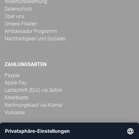
Widerrufsbelehrung
Datenschutz
Über uns
Unsere Filialen
Ambassador Programm
Nachhaltigkeit und Soziales
ZAHLUNGSARTEN
Paypal
Apple Pay
Lastschrift (ELV) via Sofort
Kreditkarte
Rechnungskauf via Klarna
Vorkasse
ABONNIERE JETZT DEN KOSTENLOSEN