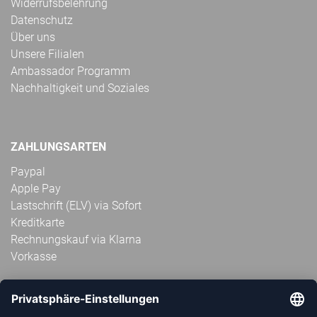
Widerrufsbelehrung
Datenschutz
Über uns
Unsere Filialen
Ambassador Programm
Nachhaltigkeit und Soziales
ZAHLUNGSARTEN
Paypal
Apple Pay
Lastschrift (ELV) via Sofort
Kreditkarte
Rechnungskauf via Klarna
Vorkasse
ABONNIERE JETZT DEN KOSTENLOSEN