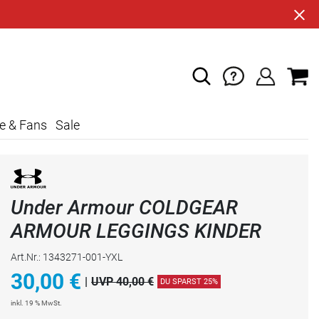
e & Fans
Sale
Under Armour COLDGEAR
ARMOUR LEGGINGS KINDER
Art.Nr.: 1343271-001-YXL
30,00
€
|
UVP 40,00 €
DU SPARST 25%
inkl. 19 % MwSt.