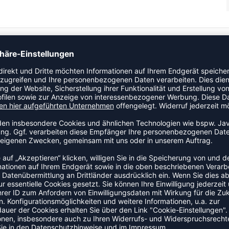
 einen Artikel der Kategorie Funktionshose an den Start.
iger Begleiter für Training und Wettkampf, der Beinfreiheit und
ZULETZT ANGESEHEN