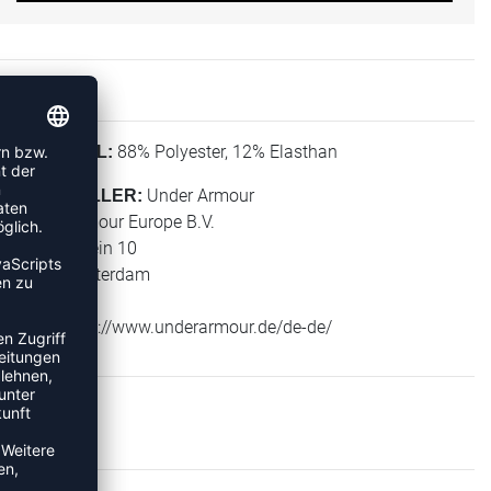
88% Polyester, 12% Elasthan
MATERIAL:
Under Armour
HERSTELLER:
Under Armour Europe B.V.
Stadionplein 10
1076 Amsterdam
NL
Web: https://www.underarmour.de/de-de/