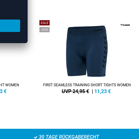
EN
SALE
-55%
IGHT WOMEN
FIRST SEAMLESS TRAINING SHORT TIGHTS WOMEN
3
€
UVP 24,95 €
|
11,23
€
30 TAGE RÜCKGABERECHT