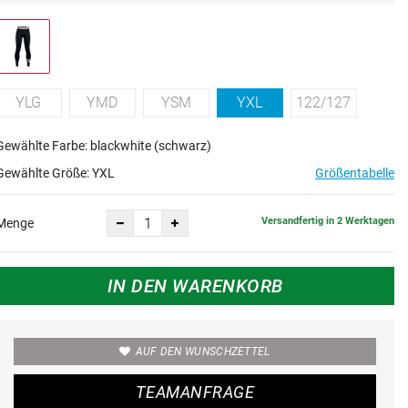
YLG
YMD
YSM
YXL
122/127
Gewählte Farbe: blackwhite (schwarz)
Gewählte Größe:
YXL
Größentabelle
Versandfertig in 2 Werktagen
Menge
IN DEN WARENKORB
AUF DEN WUNSCHZETTEL
TEAMANFRAGE