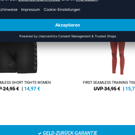
EHR AUS DER KATEGORIE HOS
SALE
-55%
AMLESS SHORT TIGHTS WOMEN
FIRST SEAMLESS TRAINING T
 24,95 €
|
14,97
€
UVP 34,95 €
|
15,7
GELD-ZURÜCK-GARANTIE