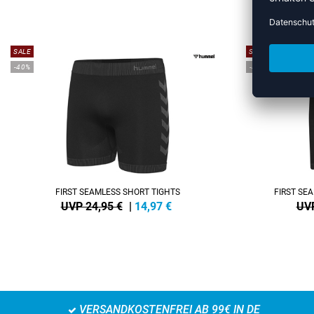
M
SALE
SALE
-40%
-40%
FIRST SEAMLESS SHORT TIGHTS
FIRST SE
UVP 24,95 €
|
14,97
€
UVP
VERSANDKOSTENFREI AB 99€ IN DE