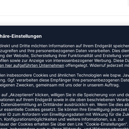
sion unserer Under Armour Tech™ Boxerjock® entwickelt, um
 Dies sind leistungsfähige Boxershorts für dein Workout.
g Ohne Nähte hinten und an den Seiten für absoluten Komfort
 alle Richtungen Das Material leitet Schweiß ab und trocknet
t glänzender Wortmarke Artikelnr.: 1363623 Hosenschlitz
/8 % Elastan Importiert
ZULETZT ANGESEHEN