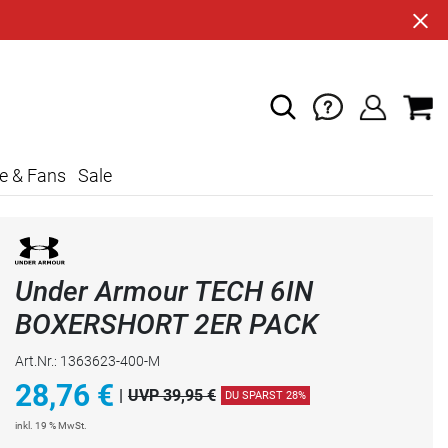
e & Fans
Sale
Under Armour TECH 6IN
BOXERSHORT 2ER PACK
Art.Nr.: 1363623-400-M
28,76
€
|
UVP 39,95 €
DU SPARST 28%
inkl. 19 % MwSt.