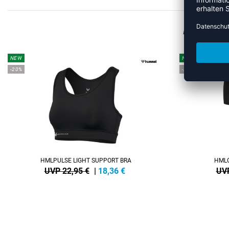
MEHR
NEW
NEW
-20%
-20%
HMLPULSE LIGHT SUPPORT BRA
HMLC
UVP 22,95 €
|
18,36
€
UVP