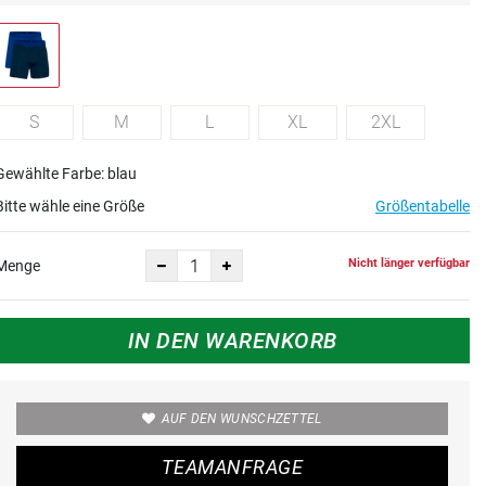
S
M
L
XL
2XL
Gewählte Farbe: blau
Bitte wähle eine Größe
Größentabelle
Nicht länger verfügbar
Menge
IN DEN WARENKORB
AUF DEN WUNSCHZETTEL
TEAMANFRAGE