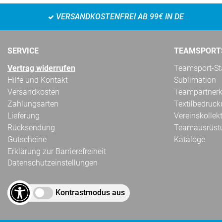
VERSANDKOSTENFREI AB 99€ IN DE
SERVICE
TEAMSPORT
Vertrag widerrufen
Teamsport-Sta
Hilfe und Kontakt
Sublimation
Versandkosten
Teampartnerk
Zahlungsarten
Textilbedruc
Lieferung
Vereinskollek
Rücksendung
Teamausrüst
Gutscheine
Kataloge
Erklärung zur Barrierefreiheit
Datenschutzeinstellungen
Kontrastmodus aus