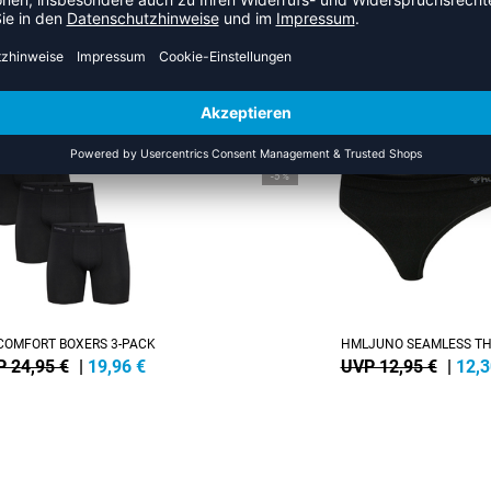
 AUS DER KATEGORIE UNTERW
SALE
-5%
OMFORT BOXERS 3-PACK
HMLJUNO SEAMLESS T
 24,95 €
|
19,96
€
UVP 12,95 €
|
12,3