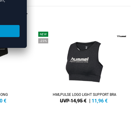
ÄSCHE
NEW
-20%
HONG
HMLPULSE LOGO LIGHT SUPPORT BRA
0
€
UVP 14,95 €
|
11,96
€