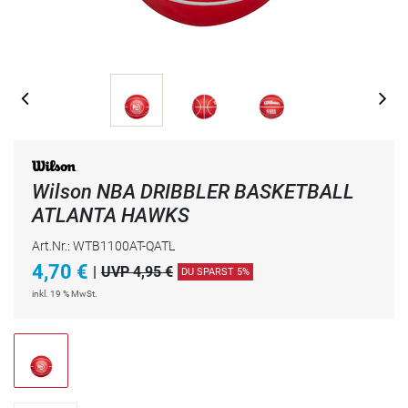
Wilson NBA DRIBBLER BASKETBALL
ATLANTA HAWKS
Art.Nr.: WTB1100AT-QATL
4,70
€
|
UVP 4,95 €
DU SPARST 5%
inkl. 19 % MwSt.