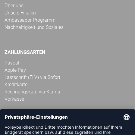
Über uns
Unsere Filialen
Ambassador Programm
Nachhaltigkeit und Soziales
ZAHLUNGSARTEN
Paypal
Apple Pay
Lastschrift (ELV) via Sofort
Kreditkarte
Rechnungskauf via Klarna
Vorkasse
ABONNIERE JETZT DEN KOSTENLOSEN
VOLLEYBALLDIREKT-NEWSLETTER UND VERPASSE KEINE
NEUIGKEIT ODER AKTION MEHR.