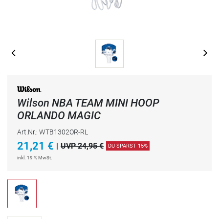
Wilson NBA TEAM MINI HOOP
ORLANDO MAGIC
Art.Nr.: WTB1302OR-RL
21,21
€
|
UVP 24,95 €
DU SPARST 15%
inkl. 19 % MwSt.