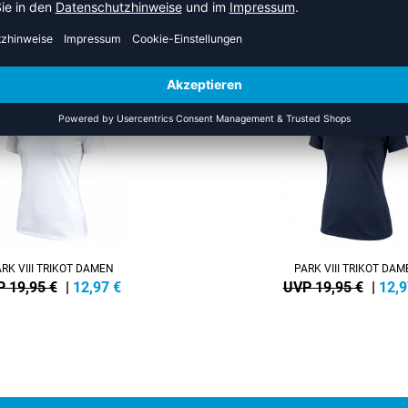
S DER KATEGORIE VOLLEYBAL
NEW
-35%
RK VIII TRIKOT DAMEN
PARK VIII TRIKOT DA
 19,95 €
|
12,97
€
UVP 19,95 €
|
12,9