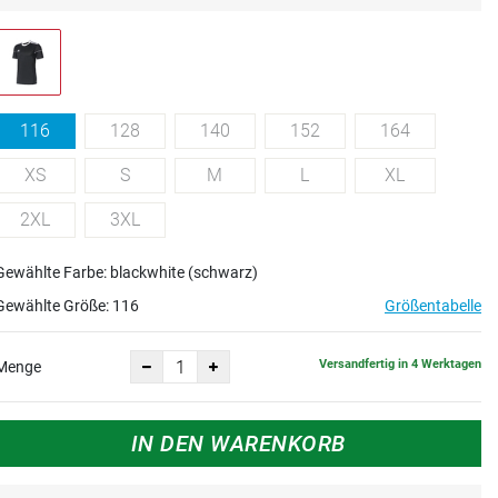
116
128
140
152
164
XS
S
M
L
XL
2XL
3XL
Gewählte Farbe: blackwhite (schwarz)
Gewählte Größe:
116
Größentabelle
Versandfertig in 4 Werktagen
Menge
IN DEN WARENKORB