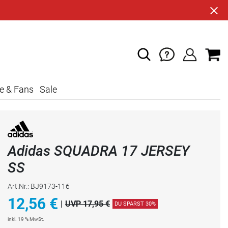
e & Fans
Sale
Adidas SQUADRA 17 JERSEY
SS
Art.Nr.: BJ9173-116
12,56
€
|
UVP 17,95 €
DU SPARST 30%
inkl. 19 % MwSt.