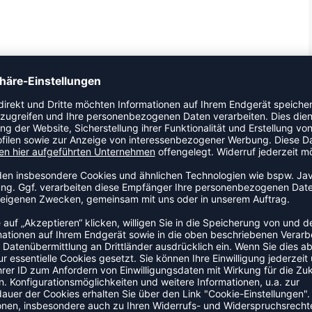
Trikot. Ein Trikot mit durchdachtem Schnitt, das
ZULETZT ANGESEHEN