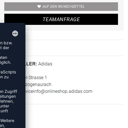
AUF DEN WUNSCHZETTEL
TEAMANFRAGE
Adidas
HERSTELLER:
adidas AG
Adi-Dassler-Strasse 1
91074 Herzogenaurach
E-Mail:
serviceinfo@onlineshop.adidas.com