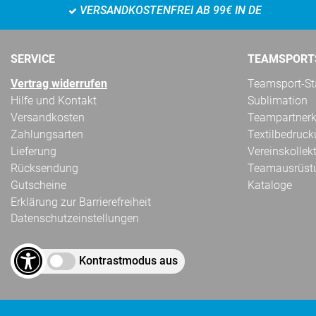
VERSANDKOSTENFREI AB 99€ IN DE
SERVICE
TEAMSPORT
Vertrag widerrufen
Teamsport-Sta
Hilfe und Kontakt
Sublimation
Versandkosten
Teampartnerk
Zahlungsarten
Textilbedruc
Lieferung
Vereinskollek
Rücksendung
Teamausrüst
Gutscheine
Kataloge
Erklärung zur Barrierefreiheit
Datenschutzeinstellungen
Kontrastmodus aus