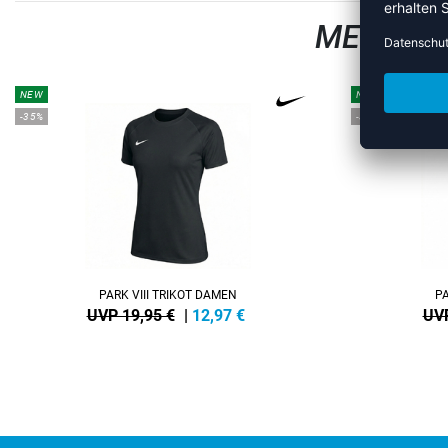
MEHR AU
NEW
NEW
-35%
-35%
PARK VIII TRIKOT DAMEN
PA
UVP 19,95 €
|
12,97
€
UVP