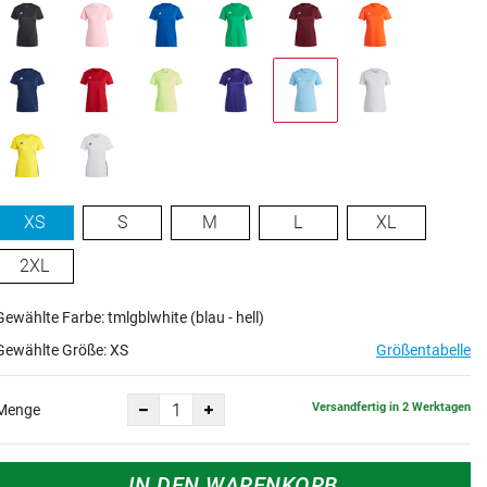
XS
S
M
L
XL
2XL
Gewählte Farbe: tmlgblwhite (blau - hell)
Gewählte Größe:
XS
Größentabelle
Versandfertig in 2 Werktagen
Menge
IN DEN WARENKORB