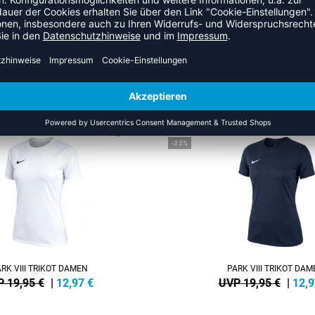
ZULETZT ANGESEHEN
S DER KATEGORIE VOLLEYBAL
NEW
-35%
RK VIII TRIKOT DAMEN
PARK VIII TRIKOT DA
 19,95 €
|
12,97
€
UVP 19,95 €
|
12,9