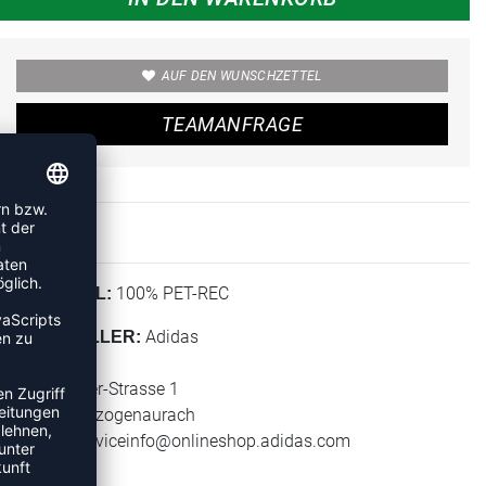
AUF DEN WUNSCHZETTEL
TEAMANFRAGE
100% PET-REC
MATERIAL:
Adidas
HERSTELLER:
adidas AG
Adi-Dassler-Strasse 1
91074 Herzogenaurach
E-Mail:
serviceinfo@onlineshop.adidas.com