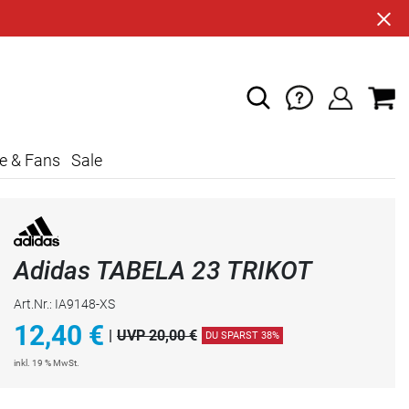
e & Fans
Sale
Adidas TABELA 23 TRIKOT
Art.Nr.: IA9148-XS
12,40
€
|
UVP 20,00 €
DU SPARST 38%
inkl. 19 % MwSt.