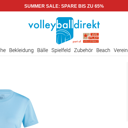
SUMMER SALE: SPARE BIS ZU 65%
uhe
Bekleidung
Bälle
Spielfeld
Zubehör
Beach
Verein