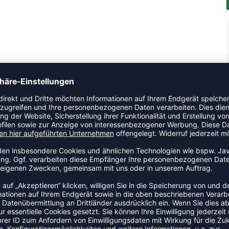
en adidas Trikot kannst du dich voll und ganz auf dein Ziel
chnologie und Mesh-Ärmel garantieren das ganze Spiel über
en und das 3-Streifen Logo machen den Look komplett.
und besteht zu 100 % aus recycelten Materialien.