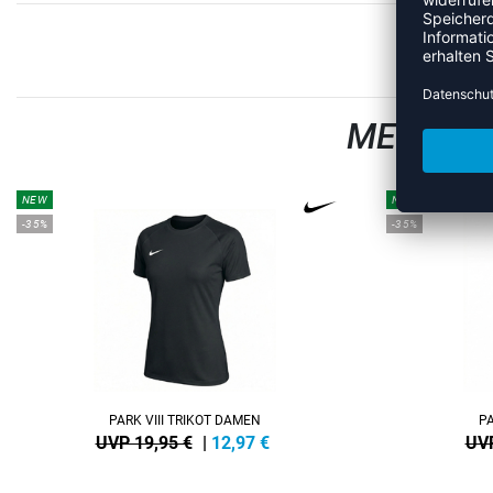
MEHR AU
NEW
NEW
-35%
-35%
PARK VIII TRIKOT DAMEN
PA
UVP 19,95 €
|
12,97
€
UVP