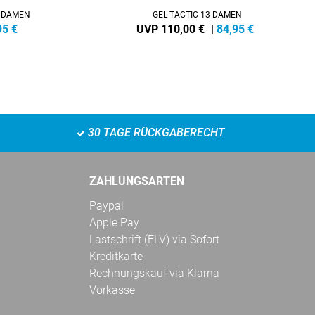
4 DAMEN
GEL-TACTIC 13 DAMEN
95
€
UVP 110,00 €
|
84,95
€
30 TAGE RÜCKGABERECHT
ZAHLUNGSARTEN
Paypal
Apple Pay
Lastschrift (ELV) via Sofort
Kreditkarte
Rechnungskauf via Klarna
Vorkasse