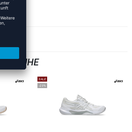
LLSCHUHE
SALE
-23%