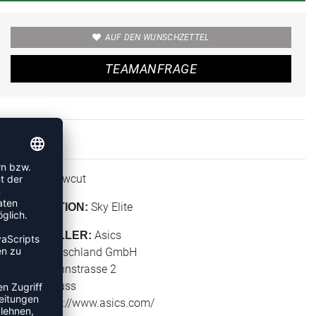
AUF DEN WUNSCHZETTEL
TEAMANFRAGE
Lowcut
HÖHE:
Sky Elite
KOLLEKTION:
Asics
HERSTELLER:
Asics Deutschland GmbH
Hansemannstrasse 2
41468 Neuss
Web: https://www.asics.com/