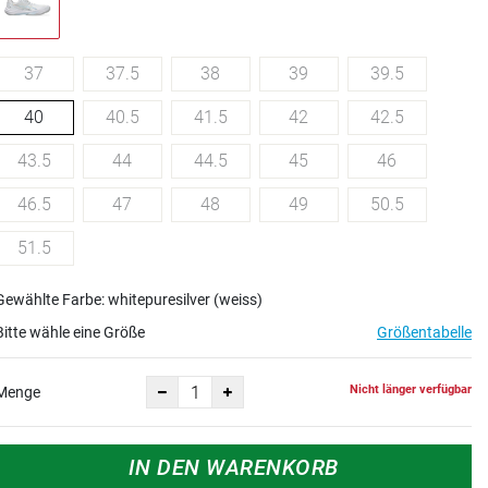
37
37.5
38
39
39.5
40
40.5
41.5
42
42.5
43.5
44
44.5
45
46
46.5
47
48
49
50.5
51.5
Gewählte Farbe: whitepuresilver (weiss)
Bitte wähle eine Größe
Größentabelle
Nicht länger verfügbar
Menge
IN DEN WARENKORB