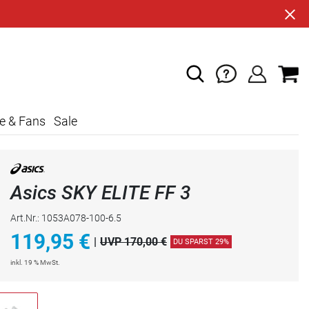
e & Fans
Sale
Asics SKY ELITE FF 3
Art.Nr.: 1053A078-100-6.5
119,95
€
|
UVP 170,00 €
DU SPARST 29%
inkl. 19 % MwSt.