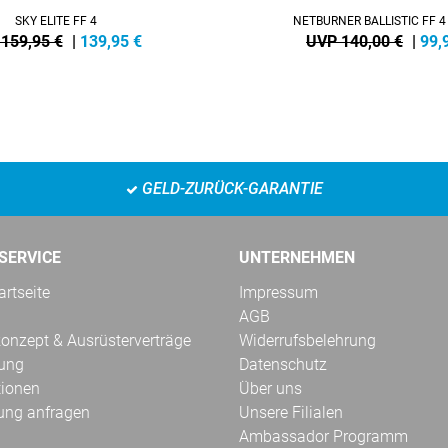
SKY ELITE FF 4
NETBURNER BALLISTIC FF 
159,95 €
|
139,95
€
UVP 140,00 €
|
99,
GELD-ZURÜCK-GARANTIE
SERVICE
UNTERNEHMEN
rtseite
Impressum
AGB
onzept & Ausrüsterverträge
Widerrufsbelehrung
kung
Datenschutz
tionen
Über uns
ung anfragen
Unsere Filialen
Ambassador Programm