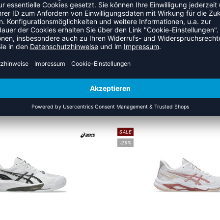
ausgestattet, um ein stabiles Tragegefühl, eine verbesserte
ZULETZT ANGESEHEN
S DER KATEGORIE VOLLEYBA
SALE
-29%