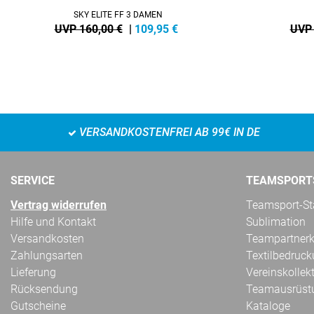
SKY ELITE FF 3 DAMEN
UVP 160,00 €
|
109,95
€
UVP 
VERSANDKOSTENFREI AB 99€ IN DE
SERVICE
TEAMSPORT
Vertrag widerrufen
Teamsport-Sta
Hilfe und Kontakt
Sublimation
Versandkosten
Teampartnerk
Zahlungsarten
Textilbedruc
Lieferung
Vereinskollek
Rücksendung
Teamausrüst
Gutscheine
Kataloge