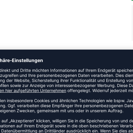
ge noch kraftvoller und treibt dich zu neuen
t dieser Schuh eine RISETRUSS™ Technologieeinheit für einen
aktualisiert, um eine fortschrittliche Dämpfung und einen