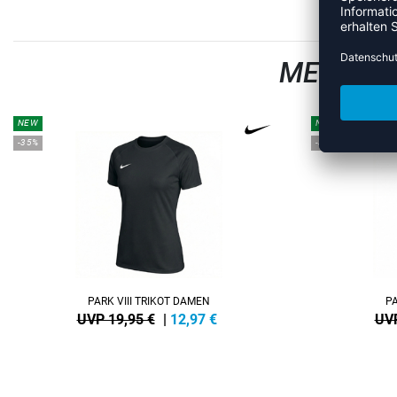
MEHR AU
NEW
NEW
-35%
-35%
PARK VIII TRIKOT DAMEN
PA
UVP 19,95 €
|
12,97
€
UVP