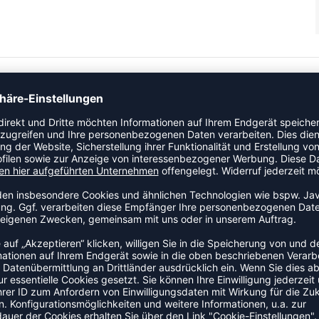
ne und Netzeinsätzen an den Seiten für verbesserte Belüftung.
s Körpertemperaturmanagement. Ergonomisches Design und
ZULETZT ANGESEHEN