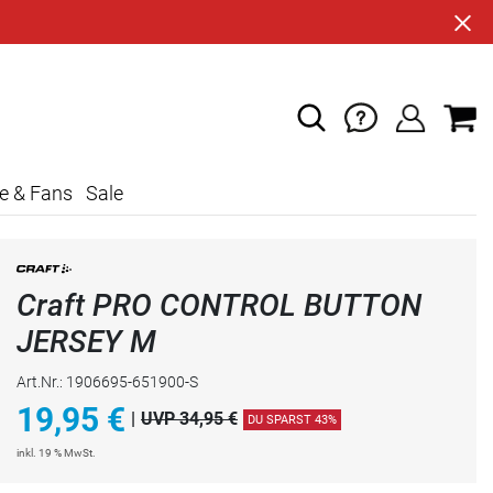
e & Fans
Sale
Craft PRO CONTROL BUTTON
JERSEY M
Art.Nr.: 1906695-651900-S
19,95
€
|
UVP 34,95 €
DU SPARST 43%
inkl. 19 % MwSt.