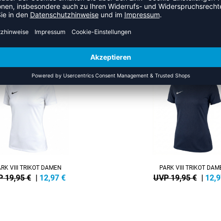
S DER KATEGORIE VOLLEYBAL
NEW
-35%
RK VIII TRIKOT DAMEN
PARK VIII TRIKOT DA
 19,95 €
|
12,97
€
UVP 19,95 €
|
12,9