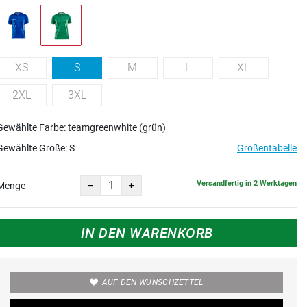
XS
S
M
L
XL
2XL
3XL
Gewählte Farbe: teamgreenwhite (grün)
Gewählte Größe:
S
Größentabelle
Versandfertig in 2 Werktagen
Menge
IN DEN WARENKORB
AUF DEN WUNSCHZETTEL