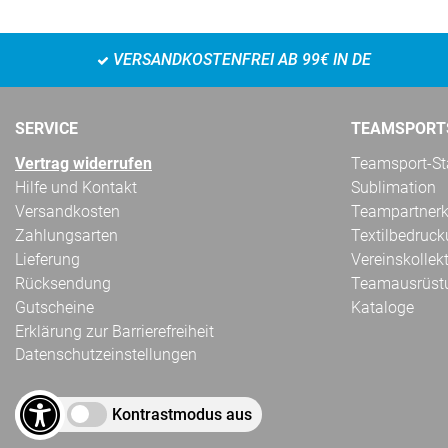
VERSANDKOSTENFREI AB 99€ IN DE
SERVICE
TEAMSPORT
Vertrag widerrufen
Teamsport-Sta
Hilfe und Kontakt
Sublimation
Versandkosten
Teampartnerk
Zahlungsarten
Textilbedruc
Lieferung
Vereinskollek
Rücksendung
Teamausrüst
Gutscheine
Kataloge
Erklärung zur Barrierefreiheit
Datenschutzeinstellungen
Kontrastmodus aus