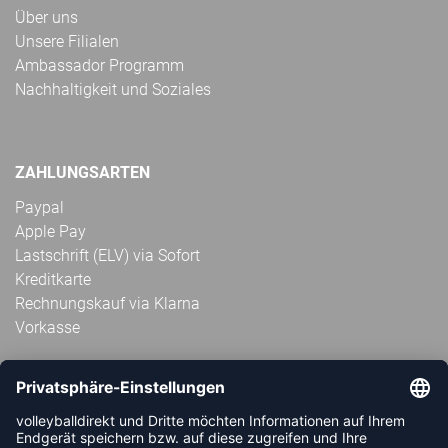
Über uns
Unsere Filialen
Ambassador Programm
Nachhaltigkeit und Soziales
ZAHLUNGSARTEN
Paypal
Apple Pay
Lastschrift (ELV) via Sofort
Kreditkarte
Rechnungskauf via Klarna
Vorkasse
ABONNIERE JETZT DEN KOSTENLOSEN
VOLLEYBALLDIREKT-NEWSLETTER UND VERPASSE KEINE
NEUIGKEIT ODER AKTION MEHR.