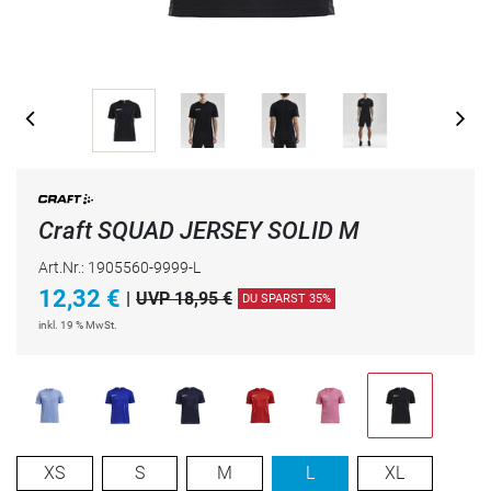
Craft SQUAD JERSEY SOLID M
Art.Nr.: 1905560-9999-L
12,32
€
|
UVP 18,95 €
DU SPARST 35%
inkl. 19 % MwSt.
XS
S
M
L
XL