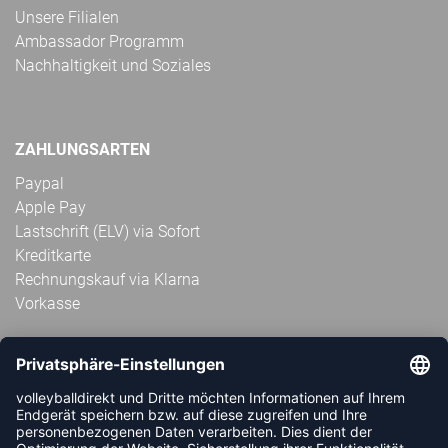
Unsere Filialen
Ambassador Programm
Nachhaltigkeit und Soziales
ZAHLUNGSARTEN
Paypal
Apple Pay
Lastschrift (ELV) via Sofort
Kreditkarte
Rechnungskauf via Klarna
Vorkasse
ABONNIERE JETZT DEN KOSTENLOSEN
VOLLEYBALLDIREKT-NEWSLETTER UND VERPASSE KEINE
NEUIGKEIT ODER AKTION MEHR.