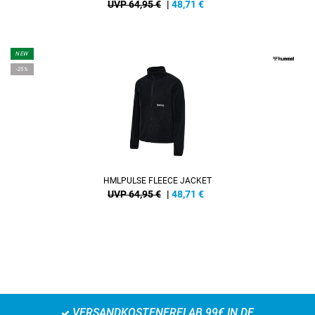
UVP 64,95 €
|
48,71
€
NEW
-25%
HMLPULSE FLEECE JACKET
UVP 64,95 €
|
48,71
€
VERSANDKOSTENFREI AB 99€ IN DE