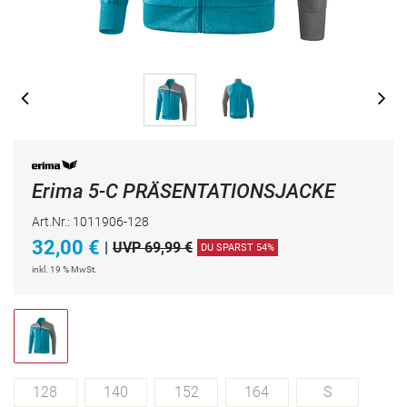
Erima 5-C PRÄSENTATIONSJACKE
Art.Nr.: 1011906-128
32,00
€
|
UVP 69,99 €
DU SPARST 54%
inkl. 19 % MwSt.
128
140
152
164
S