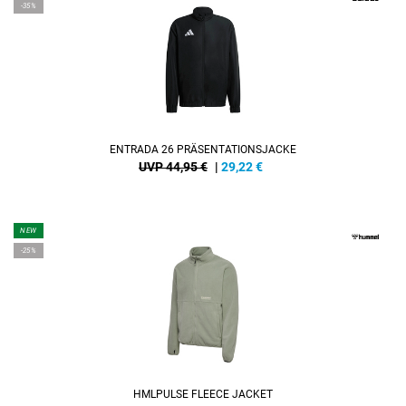
-35%
ENTRADA 26 PRÄSENTATIONSJACKE
UVP 44,95 €
|
29,22
€
NEW
-25%
HMLPULSE FLEECE JACKET