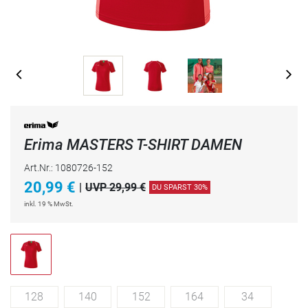
Erima MASTERS T-SHIRT DAMEN
Art.Nr.: 1080726-152
20,99
€
|
UVP 29,99 €
DU SPARST 30%
inkl. 19 % MwSt.
128
140
152
164
34