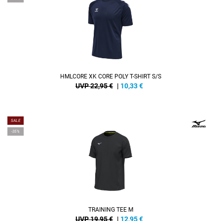
HMLCORE XK CORE POLY T-SHIRT S/S
UVP 22,95 €
|
10,33
€
SALE
-35%
TRAINING TEE M
UVP 19,95 €
|
12,95
€