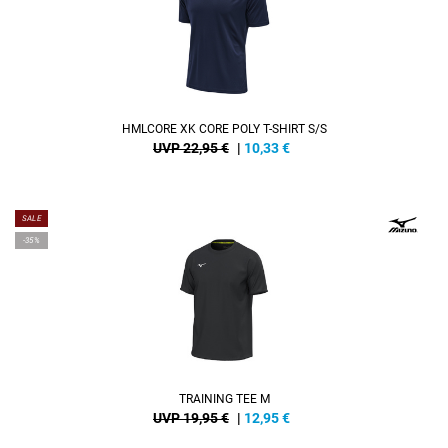
HMLCORE XK CORE POLY T-SHIRT S/S
UVP 22,95 €
|
10,33
€
SALE
-35%
TRAINING TEE M
UVP 19,95 €
|
12,95
€