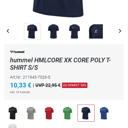
hummel HMLCORE XK CORE POLY T-
SHIRT S/S
Art.Nr.: 211943-7026-S
10,33
€
|
UVP 22,95 €
DU SPARST 55%
inkl. 19 % MwSt.