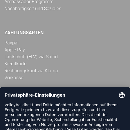
Ambassador Programm
Nachhaltigkeit und Soziales
ZAHLUNGSARTEN
Paypal
Apple Pay
Lastschrift (ELV) via Sofort
Kreditkarte
Rechnungskauf via Klarna
Vorkasse
ABONNIERE JETZT DEN KOSTENLOSEN
VOLLEYBALLDIREKT-NEWSLETTER UND VERPASSE KEINE
NEUIGKEIT ODER AKTION MEHR.
JETZT ANMELDEN