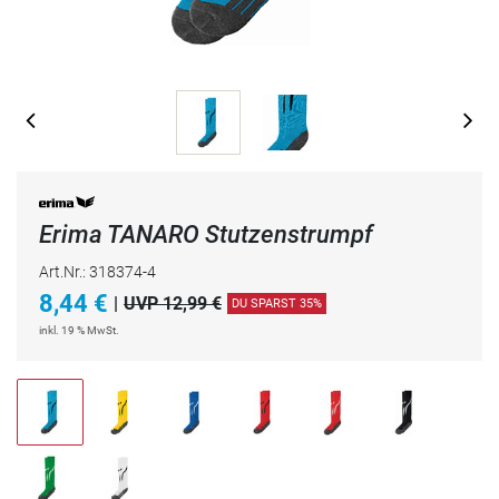
Erima TANARO Stutzenstrumpf
Art.Nr.: 318374-4
8,44
€
|
UVP 12,99 €
DU SPARST 35%
inkl. 19 % MwSt.