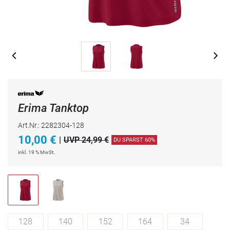
Erima Tanktop
Art.Nr.: 2282304-128
10,00
€
|
UVP 24,99 €
DU SPARST 60%
inkl. 19 % MwSt.
128
140
152
164
34