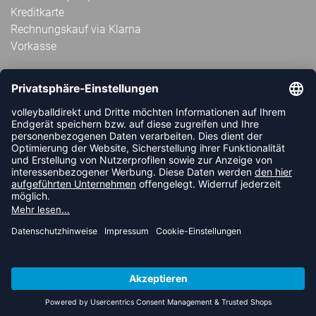
Kreditkarte
Rechnungskauf via Klarna
Vorkasse
ABONNIERE JETZT DEN KOSTENLOSEN
VOLLEYBALLDIREKT-NEWSLETTER UND VERPASSE KEINE
NEUIGKEIT ODER AKTION MEHR.
JETZT ANMELDEN
FOLLOW US
© 2026 Ballsportdirekt.de GmbH und Co. KG