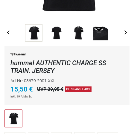
hummel AUTHENTIC CHARGE SS
TRAIN. JERSEY
Art.Nr.: 03679-2001-XXL
15,50
€
|
UVP 29,95 €
DU SPARST 48%
inkl. 19 % MwSt.