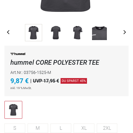
hummel CORE POLYESTER TEE
Art.Nr.: 03756-1525-M
9,87
€
|
UVP 17,95 €
DU SPARST 45%
inkl. 19 % MwSt.
S
M
L
XL
2XL