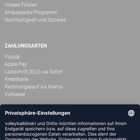
Unsere Filialen
Ambassador Programm
Nachhaltigkeit und Soziales
ZAHLUNGSARTEN
Paypal
Apple Pay
Lastschrift (ELV) via Sofort
Kreditkarte
Rechnungskauf via Klarna
Vorkasse
ABONNIERE JETZT DEN KOSTENLOSEN
VOLLEYBALLDIREKT-NEWSLETTER UND VERPASSE KEINE
NEUIGKEIT ODER AKTION MEHR.