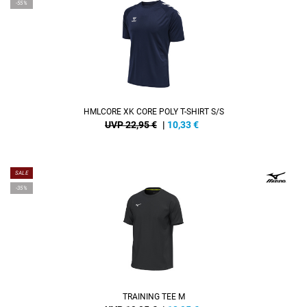
-55%
HMLCORE XK CORE POLY T-SHIRT S/S
UVP 22,95 €
|
10,33
€
SALE
-35%
TRAINING TEE M