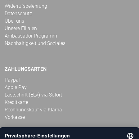
Widerrufsbelehrung
Datenschutz
Über uns
Unsere Filialen
Ambassador Programm
Nachhaltigkeit und Soziales
ZAHLUNGSARTEN
Paypal
Apple Pay
Lastschrift (ELV) via Sofort
Kreditkarte
Rechnungskauf via Klarna
Vorkasse
ABONNIERE JETZT DEN KOSTENLOSEN