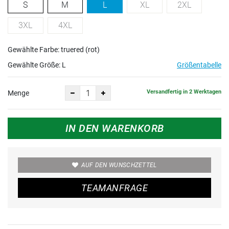
S
M
L
XL
2XL
3XL
4XL
Gewählte Farbe: truered (rot)
Gewählte Größe:
L
Größentabelle
Versandfertig in 2 Werktagen
Menge
IN DEN WARENKORB
AUF DEN WUNSCHZETTEL
TEAMANFRAGE