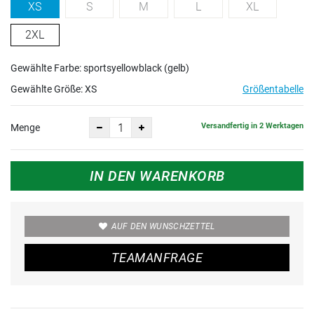
XS
S
M
L
XL
2XL
Gewählte Farbe: sportsyellowblack (gelb)
Gewählte Größe:
XS
Größentabelle
Versandfertig in 2 Werktagen
Menge
IN DEN WARENKORB
AUF DEN WUNSCHZETTEL
TEAMANFRAGE