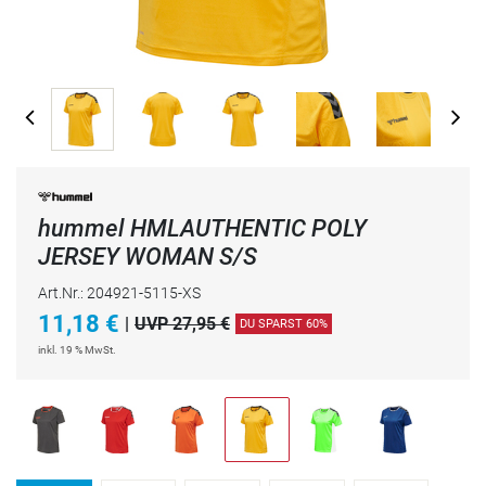
hummel HMLAUTHENTIC POLY
JERSEY WOMAN S/S
Art.Nr.: 204921-5115-XS
11,18
€
|
UVP 27,95 €
DU SPARST 60%
inkl. 19 % MwSt.