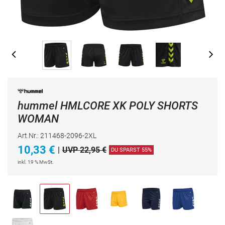
hummel HMLCORE XK POLY SHORTS
WOMAN
Art.Nr.: 211468-2096-2XL
10,33
€
|
UVP 22,95 €
DU SPARST 55%
inkl. 19 % MwSt.