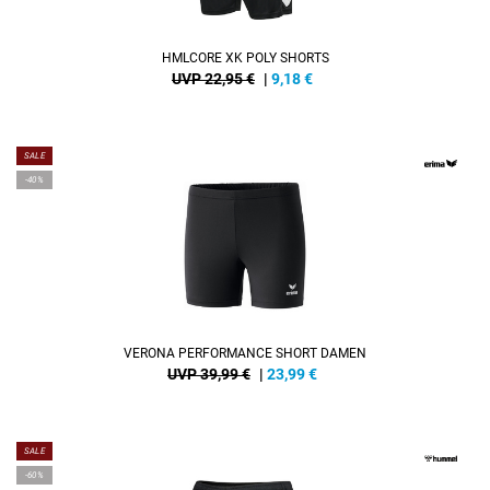
HMLCORE XK POLY SHORTS
UVP 22,95 €
|
9,18
€
SALE
-40%
VERONA PERFORMANCE SHORT DAMEN
UVP 39,99 €
|
23,99
€
SALE
-60%