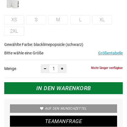
XS
S
M
L
XL
2XL
Gewählte Farbe: blacklimepopsicle (schwarz)
Bitte wähle eine Größe
Größentabelle
Nicht länger verfügbar
Menge
IN DEN WARENKORB
AUF DEN WUNSCHZETTEL
TEAMANFRAGE