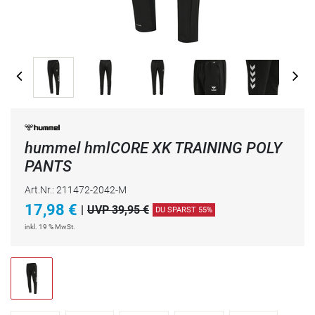
hummel hmlCORE XK TRAINING POLY
PANTS
Art.Nr.: 211472-2042-M
17,98
€
|
UVP 39,95 €
DU SPARST 55%
inkl. 19 % MwSt.