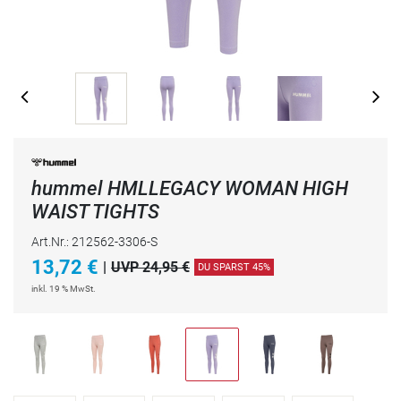
hummel HMLLEGACY WOMAN HIGH
WAIST TIGHTS
Art.Nr.: 212562-3306-S
13,72
€
|
UVP 24,95 €
DU SPARST 45%
inkl. 19 % MwSt.