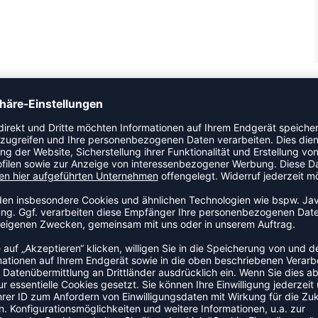
 Sneaker, der super bei kleinen Entdecker*innen ankommt.
d die TPR-Laufsohle für hervorragenden Halt sorgt. Diese
 die Kleinen die Schuhe ganz leicht selbst anziehen können.
r Laufschuhgeschichte inspirierte Design verleihen jedem