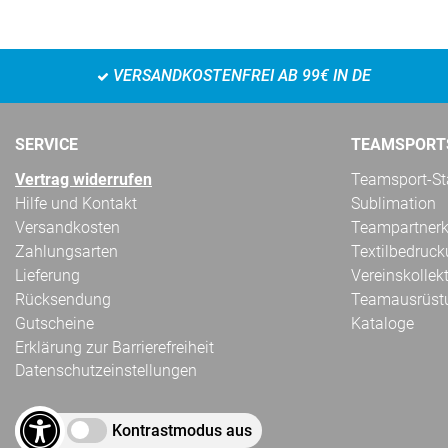
VERSANDKOSTENFREI AB 99€ IN DE
SERVICE
TEAMSPORT
Vertrag widerrufen
Teamsport-Sta
Hilfe und Kontakt
Sublimation
Versandkosten
Teampartnerk
Zahlungsarten
Textilbedruc
Lieferung
Vereinskollek
Rücksendung
Teamausrüst
Gutscheine
Kataloge
Erklärung zur Barrierefreiheit
Datenschutzeinstellungen
Kontrastmodus aus