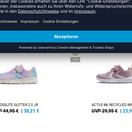
ZULETZT ANGESEHEN
HR AUS DER KATEGORIE SNEA
NEW
-20%
OSSLITE GLITTER 2.0 JR
ACTUS ML RECYCLED IN
 44,95 €
|
38,21
€
UVP 29,95 €
|
23,9