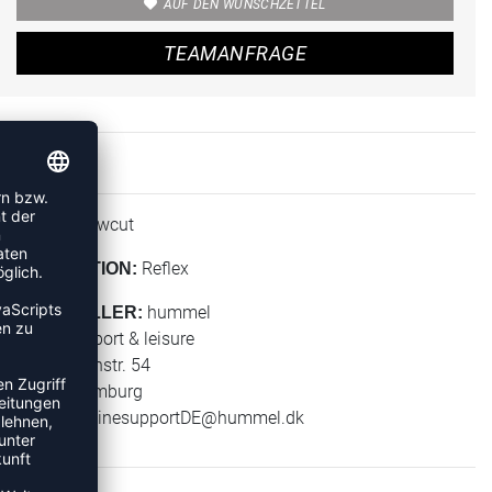
AUF DEN WUNSCHZETTEL
TEAMANFRAGE
Lowcut
HÖHE:
Reflex
KOLLEKTION:
hummel
HERSTELLER:
hummel sport & leisure
Leverkusenstr. 54
22761 Hamburg
E-Mail:
onlinesupportDE@hummel.dk