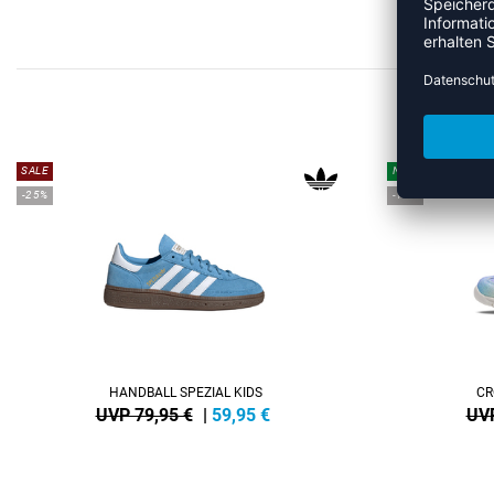
ME
SALE
NEW
-25%
-15%
HANDBALL SPEZIAL KIDS
CR
UVP 79,95 €
|
59,95
€
UVP