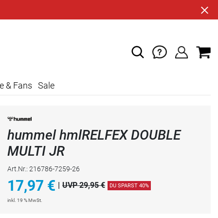
e & Fans
Sale
hummel hmlRELFEX DOUBLE
MULTI JR
Art.Nr.: 216786-7259-26
17,97
€
|
UVP 29,95 €
DU SPARST 40%
inkl. 19 % MwSt.