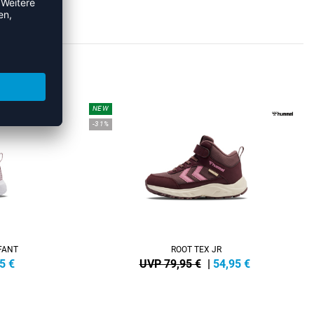
KER
NEW
-31%
FANT
ROOT TEX JR
5
€
UVP 79,95 €
|
54,95
€