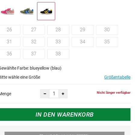
26
27
28
29
30
31
32
33
34
35
36
37
38
Gewählte Farbe: blueyellow (blau)
Bitte wähle eine Größe
Größentabelle
Nicht länger verfügbar
Menge
IN DEN WARENKORB