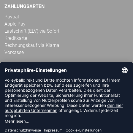
ZAHLUNGSARTEN
Paypal
Apple Pay
Lastschrift (ELV) via Sofort
Kreditkarte
Rechnungskauf via Klarna
Vorkasse
ABONNIERE JETZT DEN KOSTENLOSEN
VOLLEYBALLDIREKT-NEWSLETTER UND VERPASSE KEINE
NEUIGKEIT ODER AKTION MEHR.
JETZT ANMELDEN
FOLLOW US