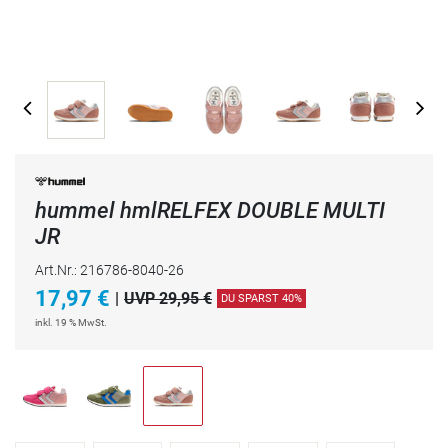
hummel hmlRELFEX DOUBLE MULTI
JR
Art.Nr.: 216786-8040-26
17,97
€
|
UVP 29,95 €
DU SPARST 40%
inkl. 19 % MwSt.