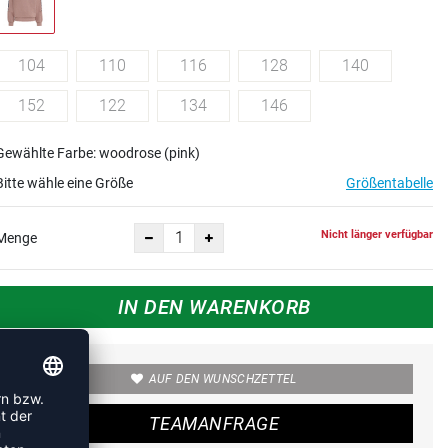
104
110
116
128
140
152
122
134
146
Gewählte Farbe: woodrose (pink)
Bitte wähle eine Größe
Größentabelle
Nicht länger verfügbar
Menge
IN DEN WARENKORB
AUF DEN WUNSCHZETTEL
TEAMANFRAGE