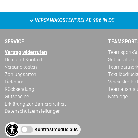
VERSANDKOSTENFREI AB 99€ IN DE
SERVICE
TEAMSPORT
Vertrag widerrufen
Teamsport-Sta
Hilfe und Kontakt
Sublimation
Versandkosten
Teampartnerk
Zahlungsarten
Textilbedruc
Lieferung
Vereinskollek
Rücksendung
Teamausrüst
Gutscheine
Kataloge
Erklärung zur Barrierefreiheit
Datenschutzeinstellungen
Kontrastmodus aus