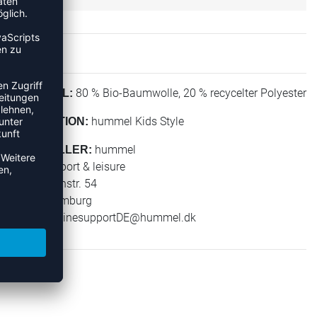
80 % Bio-Baumwolle, 20 % recycelter Polyester
MATERIAL:
hummel Kids Style
KOLLEKTION:
hummel
HERSTELLER:
hummel sport & leisure
Leverkusenstr. 54
22761 Hamburg
E-Mail:
onlinesupportDE@hummel.dk