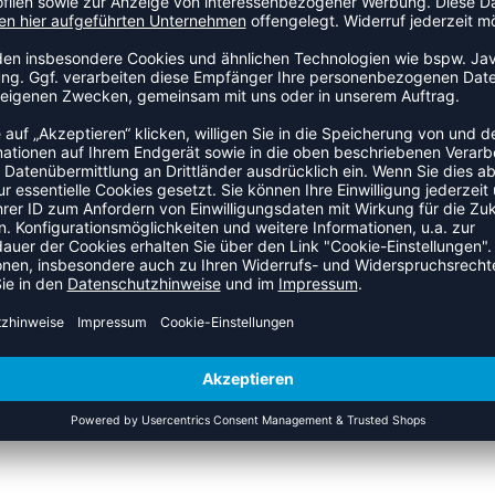
ingsteil kombinieren: Das hmlZOE SWEATSHIRT ist cool und
us einem Sweatstoff aus Bio-Baumwolle nach STANDARD 100
ite, der ein weiches Tragegefühl auf der Haut garantiert.
freiheit. Das unverkennbare Winkelband auf den Ärmeln trägt
ZULETZT ANGESEHEN