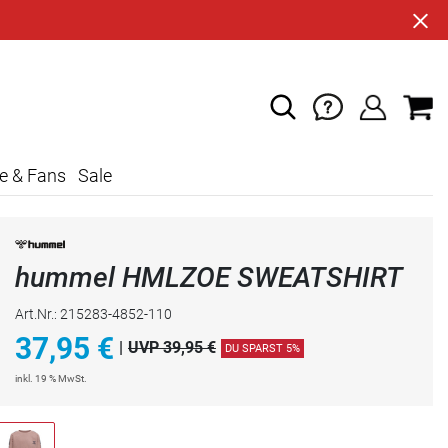
e & Fans
Sale
hummel HMLZOE SWEATSHIRT
Art.Nr.: 215283-4852-110
37,95
€
|
UVP 39,95 €
DU SPARST 5%
inkl. 19 % MwSt.