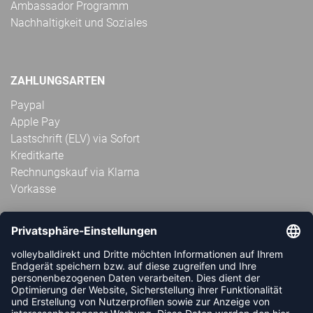
Ambassador Programm
Nachhaltigkeit und Soziales
ZAHLUNGSARTEN
Paypal
Apple Pay
Lastschrift (ELV) via Sofort
Kreditkarte
Rechnungskauf via Klarna
Vorkasse
ABONNIERE JETZT DEN KOSTENLOSEN
VOLLEYBALLDIREKT-NEWSLETTER UND VERPASSE KEINE
NEUIGKEIT ODER AKTION MEHR.
JETZT ANMELDEN