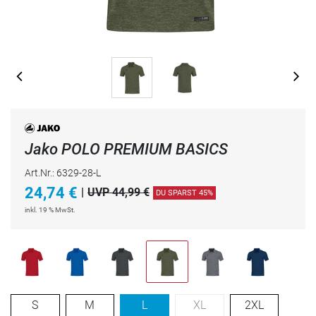
Jako POLO PREMIUM BASICS
Art.Nr.: 6329-28-L
24,74
€
|
UVP 44,99 €
DU SPARST 45%
inkl. 19 % MwSt.
S
M
L
XL
2XL