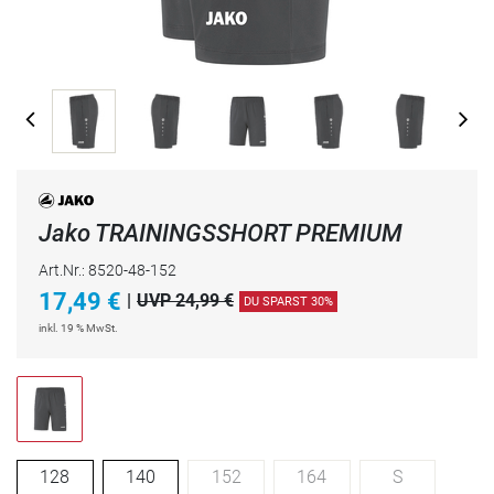
Jako TRAININGSSHORT PREMIUM
Art.Nr.: 8520-48-152
17,49
€
|
UVP 24,99 €
DU SPARST 30%
inkl. 19 % MwSt.
128
140
152
164
S