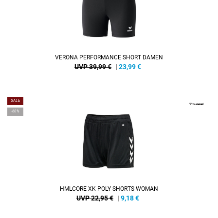
VERONA PERFORMANCE SHORT DAMEN
UVP 39,99 €
|
23,99
€
SALE
-60%
HMLCORE XK POLY SHORTS WOMAN
UVP 22,95 €
|
9,18
€