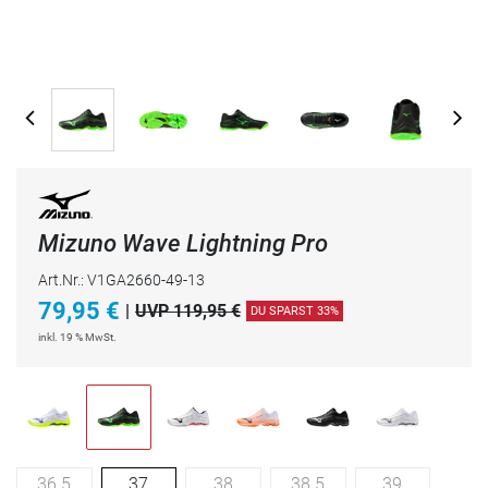
Mizuno Wave Lightning Pro
Art.Nr.: V1GA2660-49-13
79,95
€
|
UVP 119,95 €
DU SPARST 33%
inkl. 19 % MwSt.
36.5
37
38
38.5
39