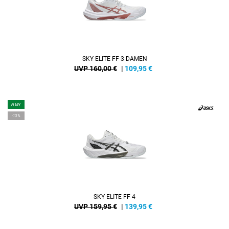
SKY ELITE FF 3 DAMEN
UVP 160,00 €
|
109,95
€
NEW
-13%
SKY ELITE FF 4
UVP 159,95 €
|
139,95
€