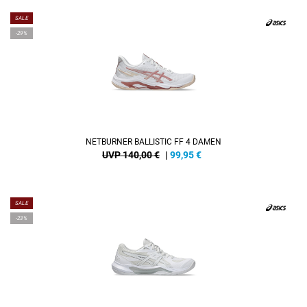
SALE
-29%
NETBURNER BALLISTIC FF 4 DAMEN
UVP 140,00 €
|
99,95
€
SALE
-23%