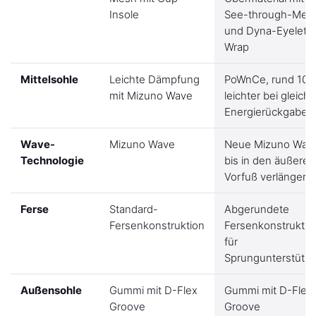
Insole
See-through-Mes
und Dyna-Eyelet
Wrap
Mittelsohle
Leichte Dämpfung
PoWnCe, rund 10 
mit Mizuno Wave
leichter bei gleiche
Energierückgabe
Wave-
Mizuno Wave
Neue Mizuno Wav
Technologie
bis in den äußeren
Vorfuß verlängert
Ferse
Standard-
Abgerundete
Fersenkonstruktion
Fersenkonstruktio
für
Sprungunterstütz
Außensohle
Gummi mit D-Flex
Gummi mit D-Flex
Groove
Groove