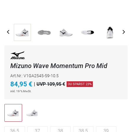
Mizuno Wave Momentum Pro Mid
Art.Nr.: V1GA2545-59-10.5
84,95
€
|
UVP 109,95 €
DU SPARST 23%
inkl. 19 % MwSt.
36.5
37
38
38.5
39