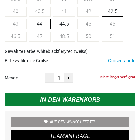
40
40.5
41
42
42.5
43
44
44.5
45
46
46.5
47
48.5
50
51
Gewählte Farbe: whiteblackfieryred (weiss)
Bitte wähle eine Größe
Größentabelle
Nicht länger verfügbar
Menge
IN DEN WARENKORB
AUF DEN WUNSCHZETTEL
TEAMANFRAGE