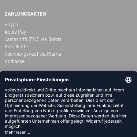
ZAHLUNGSARTEN
Paypal
Apple Pay
Lastschrift (ELV) via Sofort
Kreditkarte
Rechnungskauf via Klarna
Vorkasse
ABONNIERE JETZT DEN KOSTENLOSEN
VOLLEYBALLDIREKT-NEWSLETTER UND VERPASSE KEINE
NEUIGKEIT ODER AKTION MEHR.
JETZT ANMELDEN
FOLLOW US