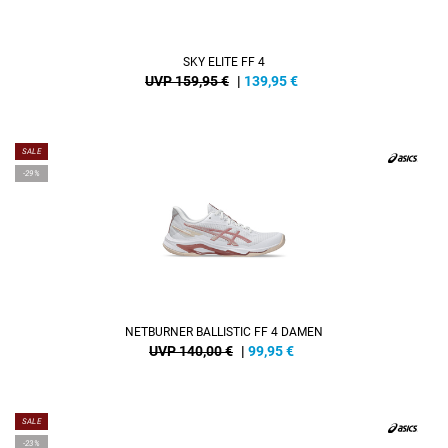
SKY ELITE FF 4
UVP 159,95 €
|
139,95
€
SALE
-29%
NETBURNER BALLISTIC FF 4 DAMEN
UVP 140,00 €
|
99,95
€
SALE
-23%