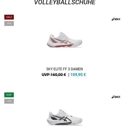
VOLLEYBALLSCHUHE
SALE
-31%
SKY ELITE FF 3 DAMEN
UVP 160,00 €
|
109,95
€
NEW
-13%