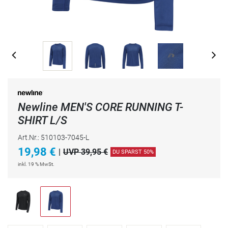
Newline MEN'S CORE RUNNING T-
SHIRT L/S
Art.Nr.: 510103-7045-L
19,98
€
|
UVP 39,95 €
DU SPARST 50%
inkl. 19 % MwSt.