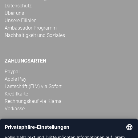
Datenschutz
Über uns
Unsere Filialen
Ambassador Programm
Nachhaltigkeit und Soziales
ZAHLUNGSARTEN
Paypal
Apple Pay
Lastschrift (ELV) via Sofort
Kreditkarte
Rechnungskauf via Klarna
Vorkasse
ABONNIERE JETZT DEN KOSTENLOSEN
VOLLEYBALLDIREKT-NEWSLETTER UND VERPASSE KEINE