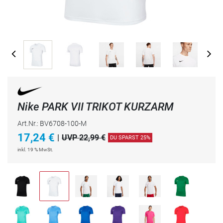
Nike PARK VII TRIKOT KURZARM
Art.Nr.: BV6708-100-M
17,24
€
|
UVP 22,99 €
DU SPARST 25%
inkl. 19 % MwSt.