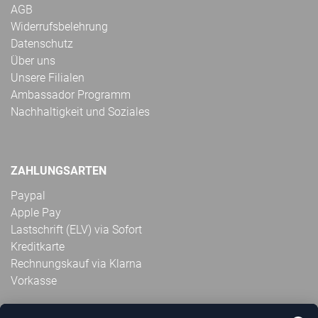
AGB
Widerrufsbelehrung
Datenschutz
Über uns
Unsere Filialen
Ambassador Programm
Nachhaltigkeit und Soziales
ZAHLUNGSARTEN
Paypal
Apple Pay
Lastschrift (ELV) via Sofort
Kreditkarte
Rechnungskauf via Klarna
Vorkasse