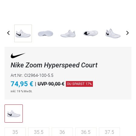
Nike Zoom Hyperspeed Court
Art.Nr.: CI2964-100-5.5
74,95
€
|
UVP 90,00 €
DU SPARST 17%
inkl. 19 % MwSt.
35
35.5
36
36.5
37.5