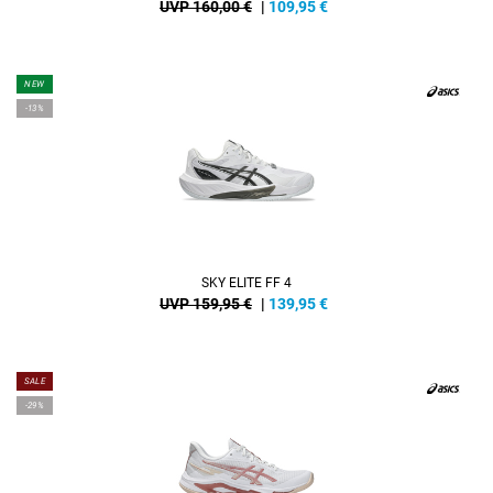
UVP 160,00 €
|
109,95
€
NEW
-13%
SKY ELITE FF 4
UVP 159,95 €
|
139,95
€
SALE
-29%