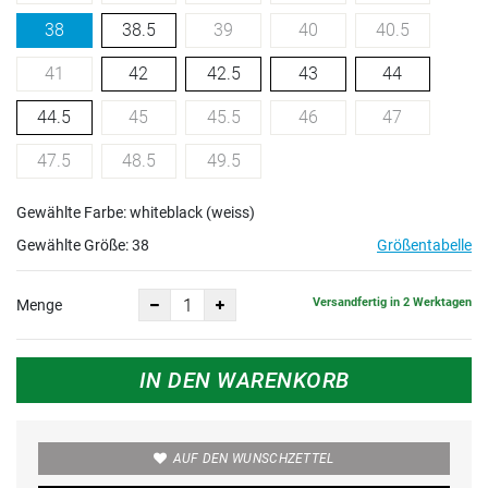
38
38.5
39
40
40.5
41
42
42.5
43
44
44.5
45
45.5
46
47
47.5
48.5
49.5
Gewählte Farbe: whiteblack (weiss)
Gewählte Größe:
38
Größentabelle
Versandfertig in 2 Werktagen
Menge
IN DEN WARENKORB
AUF DEN WUNSCHZETTEL