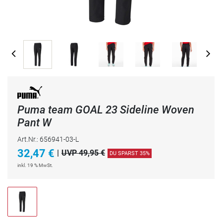
Puma team GOAL 23 Sideline Woven
Pant W
Art.Nr.: 656941-03-L
32,47
€
|
UVP 49,95 €
DU SPARST 35%
inkl. 19 % MwSt.