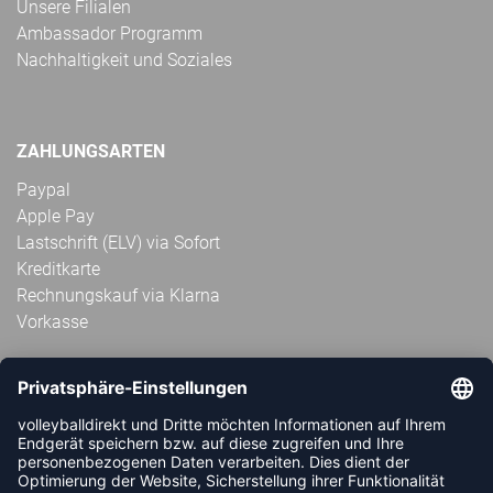
Unsere Filialen
Ambassador Programm
Nachhaltigkeit und Soziales
ZAHLUNGSARTEN
Paypal
Apple Pay
Lastschrift (ELV) via Sofort
Kreditkarte
Rechnungskauf via Klarna
Vorkasse
ABONNIERE JETZT DEN KOSTENLOSEN
VOLLEYBALLDIREKT-NEWSLETTER UND VERPASSE KEINE
NEUIGKEIT ODER AKTION MEHR.
JETZT ANMELDEN