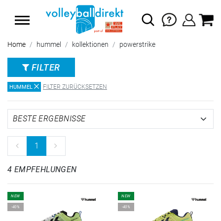
SUMMER SALE: SPARE BIS ZU 65%
Home
hummel
kollektionen
powerstrike
FILTER
FILTER ZURÜCKSETZEN
HUMMEL
1
4 EMPFEHLUNGEN
NEW
NEW
-40%
-40%