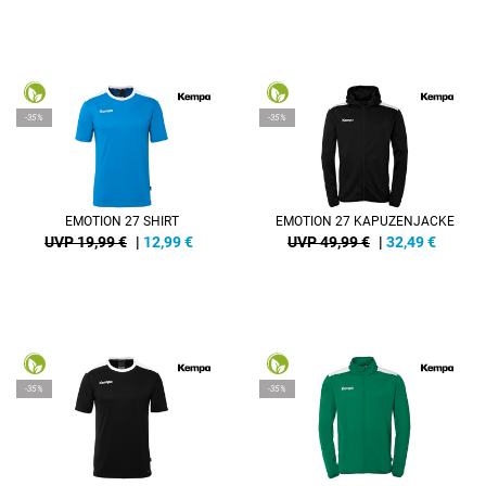
-35%
-35%
EMOTION 27 SHIRT
EMOTION 27 KAPUZENJACKE
UVP 19,99 €
|
12,99
€
UVP 49,99 €
|
32,49
€
-35%
-35%