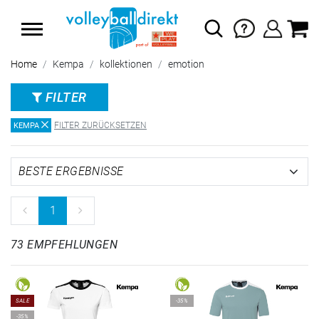
SUMMER SALE: SPARE BIS ZU 65%
Home
Kempa
kollektionen
emotion
FILTER
FILTER ZURÜCKSETZEN
KEMPA
1
73 EMPFEHLUNGEN
SALE
-35%
-35%