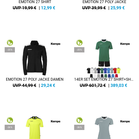
EMOTION 27 SHIRT
EMOTION 27 POLY JACKE
UVP 19,99 €
|
12,99
€
UVP 39,99 €
|
25,99
€
-35%
-35%
EMOTION 27 POLY JACKE DAMEN
14ER SET EMOTION 27 SHIRT+SHORT KINDER INKL. DRUCK
UVP 44,99 €
|
29,24
€
UVP 601,72 €
|
389,03
€
-36%
-36%