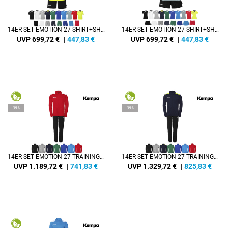
14ER SET EMOTION 27 SHIRT+SHORT HERREN INKL. DRUCK
14ER SET EMOTION 27 SHIRT+SHORT DAMEN INKL. DRUCK
UVP 699,72 €
|
447,83
€
UVP 699,72 €
|
447,83
€
-38%
-38%
14ER SET EMOTION 27 TRAININGSANZUG KINDER INKL. DRUCK
14ER SET EMOTION 27 TRAININGSANZUG HERREN INKL. DRUCK
UVP 1.189,72 €
|
741,83
€
UVP 1.329,72 €
|
825,83
€