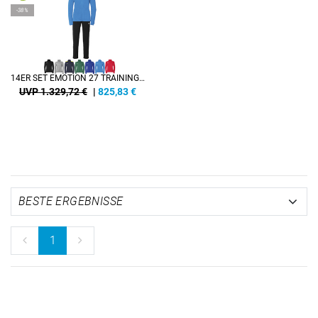
-38%
14ER SET EMOTION 27 TRAININGSANZUG DAMEN INKL. DRUCK
UVP 1.329,72 €
|
825,83
€
1